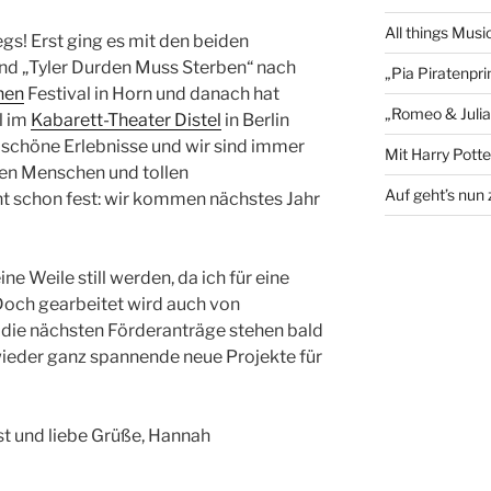
All things Musi
gs! Erst ging es mit den beiden
und „Tyler Durden Muss Sterben“ nach
„Pia Piratenpri
nen
Festival in Horn und danach hat
„Romeo & Julia“
l im
Kabarett-Theater Distel
in Berlin
 schöne Erlebnisse und wir sind immer
Mit Harry Potter
ben Menschen und tollen
Auf geht’s nun 
t schon fest: wir kommen nächstes Jahr
ine Weile still werden, da ich für eine
Doch gearbeitet wird auch von
r die nächsten Förderanträge stehen bald
wieder ganz spannende neue Projekte für
st und liebe Grüße, Hannah