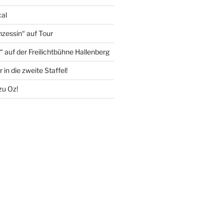
cal
nzessin“ auf Tour
 auf der Freilichtbühne Hallenberg
 in die zweite Staffel!
zu Oz!