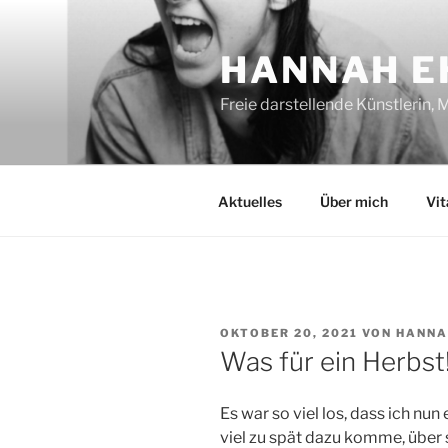
Zum
Inhalt
HANNAH E
springen
Freie darstellende Künstlerin,
Aktuelles
Über mich
Vit
VERÖFFENTLICHT
OKTOBER 20, 2021
VON
HANNA
AM
Was für ein Herbst
Es war so viel los, dass ich nu
viel zu spät dazu komme, über