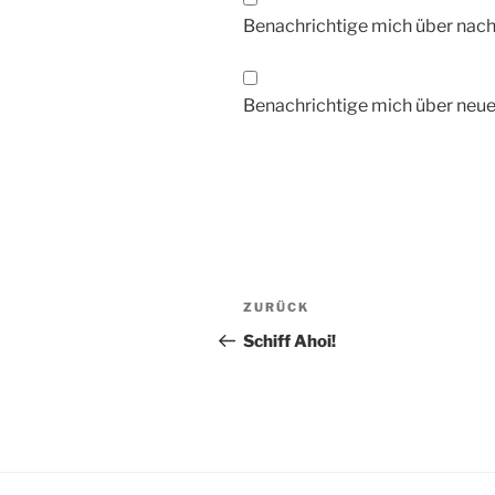
Benachrichtige mich über nac
Benachrichtige mich über neue 
Beitragsnavigation
Vorheriger
ZURÜCK
Beitrag
Schiff Ahoi!