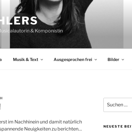
HLERS
 Musicalautorin & Komponistin
a
Musik & Text
Ausgesprochen frei
Bilder
H
Suchen
!
nach:
n erst im Nachhinein und damit natürlich
NEUESTE BE
 spannende Neuigkeiten zu berichten…