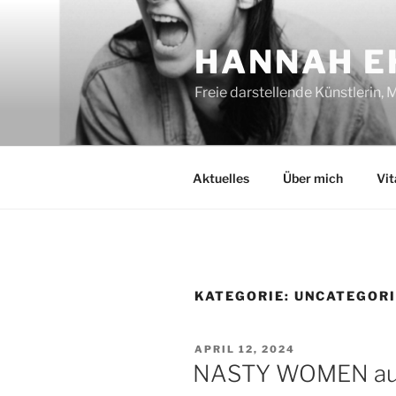
Zum
Inhalt
HANNAH E
springen
Freie darstellende Künstlerin,
Aktuelles
Über mich
Vit
KATEGORIE:
UNCATEGOR
VERÖFFENTLICHT
APRIL 12, 2024
AM
NASTY WOMEN auf