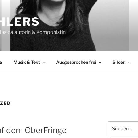
HLERS
 Musicalautorin & Komponistin
a
Musik & Text
Ausgesprochen frei
Bilder
IZED
Suchen
 dem OberFringe
nach: