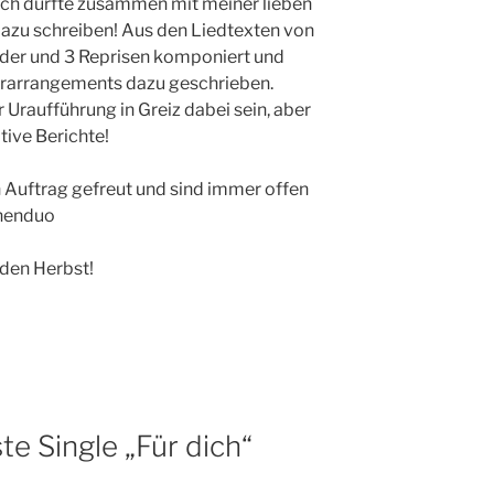
ich durfte zusammen mit meiner lieben
dazu schreiben! Aus den Liedtexten von
eder und 3 Reprisen komponiert und
rarrangements dazu geschrieben.
r Uraufführung in Greiz dabei sein, aber
tive Berichte!
 Auftrag gefreut und sind immer offen
nenduo
den Herbst!
e Single „Für dich“