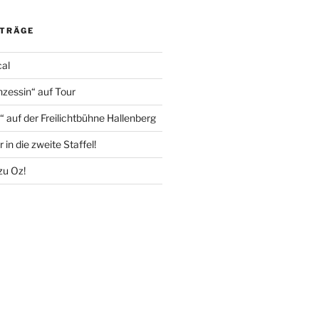
ITRÄGE
cal
nzessin“ auf Tour
 auf der Freilichtbühne Hallenberg
 in die zweite Staffel!
zu Oz!