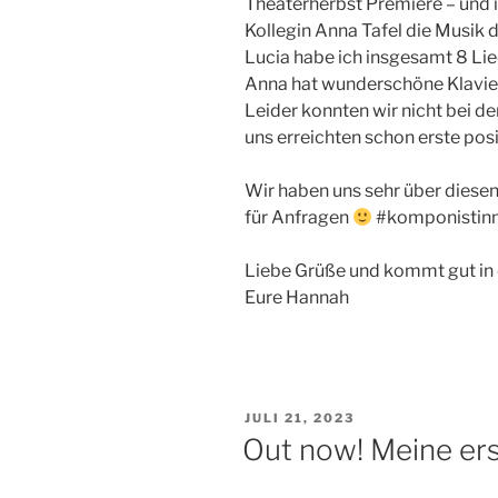
Theaterherbst Premiere – und 
Kollegin Anna Tafel die Musik 
Lucia habe ich insgesamt 8 Li
Anna hat wunderschöne Klavie
Leider konnten wir nicht bei de
uns erreichten schon erste posi
Wir haben uns sehr über diesen
für Anfragen
#komponistin
Liebe Grüße und kommt gut in 
Eure Hannah
VERÖFFENTLICHT
JULI 21, 2023
AM
Out now! Meine erst