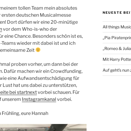
t meinem tollen Team mein absolutes
NEUESTE BE
 ersten deutschen Musicalmesse
fen! Dort dürfen wir eine 20-minütige
All things Musi
n
vor dem Who-is-who der
r eine Chance. Besonders schön ist es,
„Pia Piratenpri
-Teams wieder mit dabei ist und ich
„Romeo & Julia“
 gemeinsame Zeit
Mit Harry Potter
hmal proben vorher, um dann bei der
Auf geht’s nun 
rn. Dafür machen wir ein Crowdfunding,
wie eine Aufwandsentschädigung für
r Lust hat uns dabei zu unterstützen,
eite bei startnext
vorbei schauen. Für
uf unserem
Instagramkanal
vorbei.
 Frühling, eure Hannah